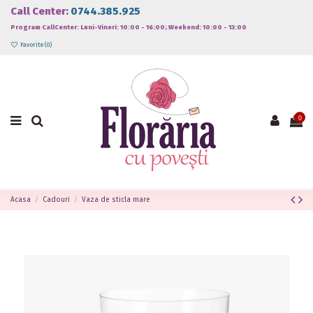
Call Center:
0744.385.925
Program CallCenter: Luni-Vineri: 10:00 - 16:00; Weekend: 10:00 - 13:00
Favorite (
0
)
0
Acasa
Cadouri
Vaza de sticla mare