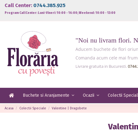
Call Center:
0744.385.925
Program CallCenter: Luni-Vineri: 10:00 - 16:00; Weekend: 10:00 - 13:00
"Noi nu livram flori. 
Aducem buchete de flori oriund
Comanda acum cele mai frumoas
Livrare gratuita in Bucuresti.
0744.
Buchete si Aranjamente
Ocazii
Colectii Specia
Acasa
Colectii Speciale
Valentine | Dragobete
Valenti