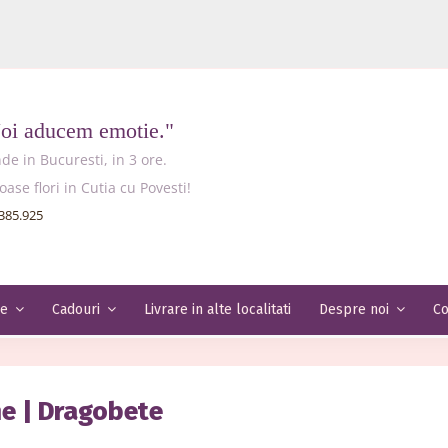
Noi aducem emotie."
e in Bucuresti, in 3 ore.
e flori in Cutia cu Povesti!
385.925
Livrare in alte localitati
Co
le
Cadouri
Despre noi
ne | Dragobete