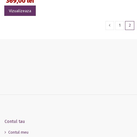
369,00 lei
Vizualizeaza
1
2
Contul tau
Contul meu