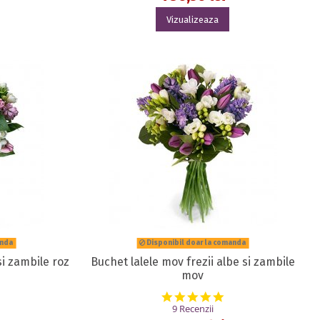
Vizualizeaza
anda
Disponibil doar la comanda
si zambile roz
Buchet lalele mov frezii albe si zambile
mov
.0 star rating
4.9 star rating
9 Recenzii