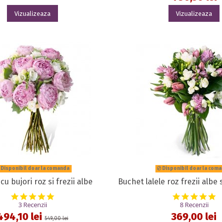
Vizualizeaza
Vizualizeaza
Disponibil doar la comanda
Disponibil doar la com
cu bujori roz si frezii albe
Buchet lalele roz frezii albe 
5.0 star rating
5
3 Recenzii
8 Recenzii
494,10 lei
369,00 lei
549,00 lei