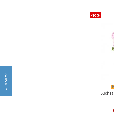
-10%
★ REVIEWS
Buchet 