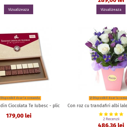
Vizualizeaza
Vizualizeaza
Disponibil doar la comanda
Disponibil doar la com
din Ciocolata Te Iubesc - plic
Con roz cu trandafiri albi lale
5
179,00 lei
2 Recenzii
486,36 lei