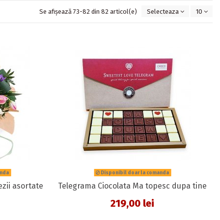
Se afișează 73-82 din 82 articol(e)
Selecteaza
10
anda
Disponibil doar la comanda
ezii asortate
Telegrama Ciocolata Ma topesc dupa tine
.0 star rating
219,00 lei