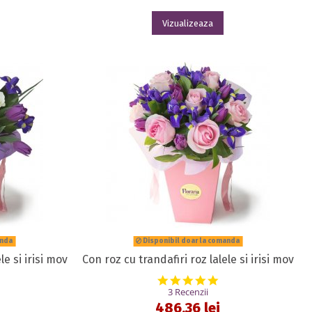
Vizualizeaza
anda
Disponibil doar la comanda
le si irisi mov
Con roz cu trandafiri roz lalele si irisi mov
.0 star rating
5.0 star rating
3 Recenzii
486,36 lei