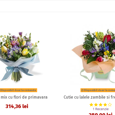
Disponibil doar la comanda
Disponibil doar la com
mix cu flori de primavara
Cutie cu lalele zambile si fr
4
314,36 lei
1 Recenzie
289,00 lei