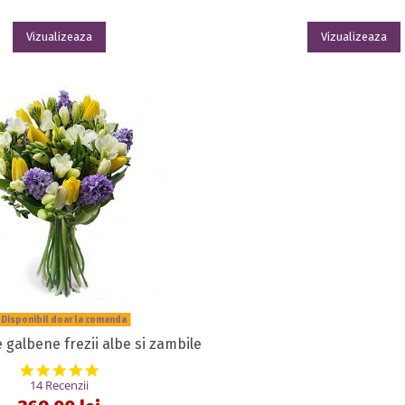
Vizualizeaza
Vizualizeaza
Disponibil doar la comanda
e galbene frezii albe si zambile
4.9 star rating
14 Recenzii