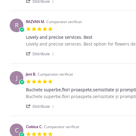
' Share Review by Ciobica C. on 2 Sep 2
Distribuie
RAZVAN M.
Cumparator verificat
R
5.0 star rating
Lovely and precise services. Best
Review by RAZVAN M. on 19 May 2017
review stating Lovely and precise services. Best
Lovely and precise services. Best option for flowers del
' Share Review by RAZVAN M. on 19 Ma
Distribuie
Jeni B.
Cumparator verificat
J
5.0 star rating
Buchete superbe,flori proaspete,seriozitate și prompt
Review by Jeni B. on 25 Jul 2016
review stating Buchete superbe,flori proaspete,serioz
Buchete superbe,flori proaspete,seriozitate și prompti
' Share Review by Jeni B. on 25 Jul 2016
Distribuie
Ciobica C.
Cumparator verificat
C
5.0 star rating