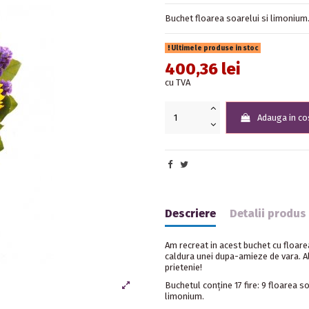
Buchet floarea soarelui si limonium. 
Ultimele produse in stoc
400,36 lei
cu TVA
Adauga in co
Descriere
Detalii produs
Am recreat in acest buchet cu floare
caldura unei dupa-amieze de vara. A
prietenie!
Buchetul conține 17 fire: 9 floarea so
limonium.