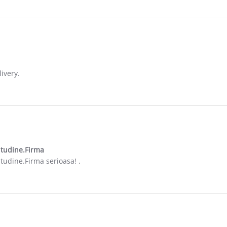
017
ivery.
y 2017
itudine.Firma
itate și promptitudine.Firma
tudine.Firma serioasa! .