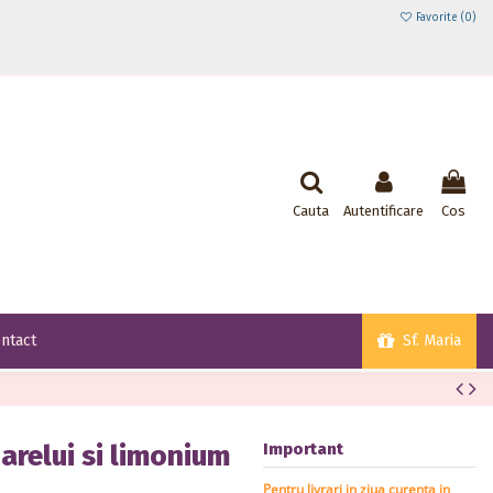
Favorite (
0
)
Cauta
Autentificare
Cos
Sf. Maria
ntact
arelui si limonium
Important
Pentru livrari in ziua curenta in