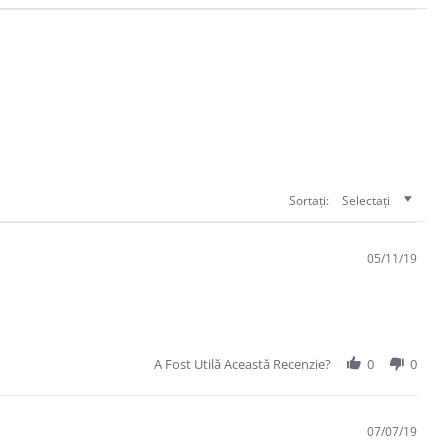
Sortați:
Selectați
05/11/19
A Fost Utilă Această Recenzie?
0
0
07/07/19