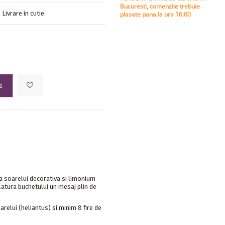
Bucuresti, comenzile trebuie
Livrare in cutie.
plasate pana la ora 16:00
s
a soarelui decorativa si limonium
latura buchetului un mesaj plin de
arelui (heliantus) si minim 8 fire de