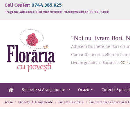
Call Center:
0744.385.925
Program CallCenter: Luni-Vineri: 10:00 - 16:00; Weekend: 10:00 - 13:00
"Noi nu livram flori. 
Aducem buchete de flori oriund
Comanda acum cele mai frumoas
Livrare gratuita in Bucuresti.
0744.
Buchete si Aranjamente
Ocazii
Colectii Specia
Acasa
Buchete & Aranjamente
Buchete asortate
Buchet floarea soarelui si 