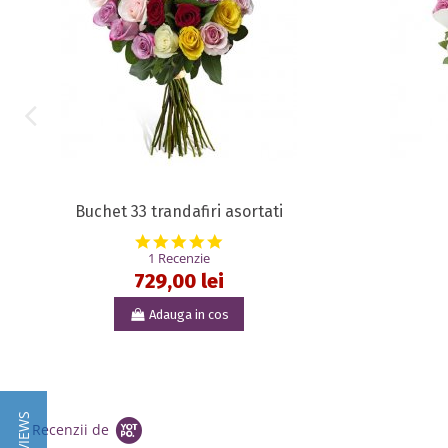
Buchet 33 trandafiri asortati
5.0 star rating
1 Recenzie
729,00 lei
Adauga in cos
Recenzii de