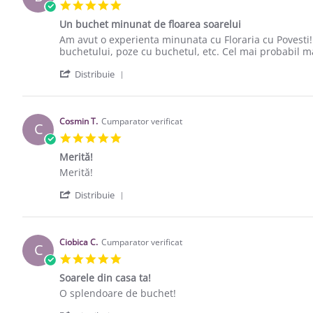
5.0 star rating
Un buchet minunat de floarea soarelui
Review by Bia I. on 7 Jul 2019
review stating Un buchet minunat de floarea soarelui
Am avut o experienta minunata cu Floraria cu Povesti! 
buchetului, poze cu buchetul, etc. Cel mai probabil ma 
' Share Review by Bia I. on 7 Jul 2019
Distribuie
Cosmin T.
Cumparator verificat
C
5.0 star rating
Merită!
Review by Cosmin T. on 13 Jun 2018
review stating Merită!
Merită!
' Share Review by Cosmin T. on 13 Jun 
Distribuie
Ciobica C.
Cumparator verificat
C
5.0 star rating
Soarele din casa ta!
Review by Ciobica C. on 2 Sep 2017
review stating Soarele din casa ta!
O splendoare de buchet!