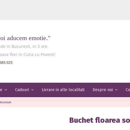
Noi aducem emotie."
e in Bucuresti, in 3 ore.
e flori in Cutia cu Povesti!
385.925
Livrare in alte localitati
Co
le
Cadouri
Despre noi
limonium
Buchet floarea so