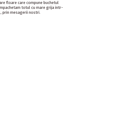
care floare care compune buchetul
 Impachetam totul cu mare grija intr-
, prin mesagerii nostri.