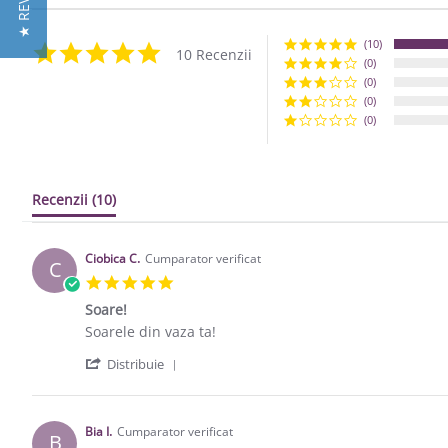
★ REVIEWS
(10)
5.0 star rating
10 Recenzii
(0)
(0)
(0)
(0)
Recenzii
(10)
Ciobica C.
Cumparator verificat
C
5.0 star rating
Soare!
Review by Ciobica C. on 5 Nov 2019
review stating Soare!
Soarele din vaza ta!
' Share Review by Ciobica C. on 5 Nov 
Distribuie
Bia I.
Cumparator verificat
B