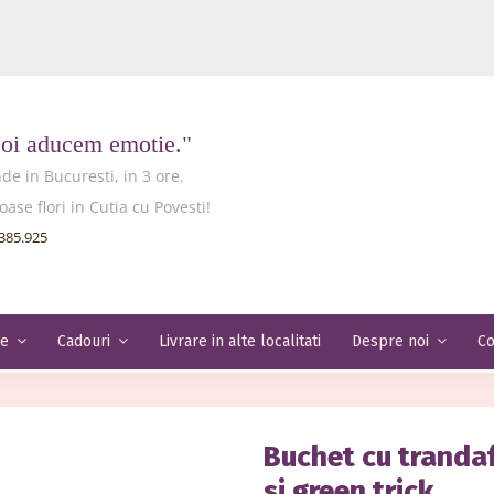
Noi aducem emotie."
e in Bucuresti, in 3 ore.
e flori in Cutia cu Povesti!
385.925
Livrare in alte localitati
Co
le
Cadouri
Despre noi
Buchet cu trandaf
si green trick