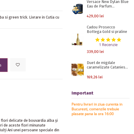
Versace New Dylan Blue
Eau de Parfum...
429,00 lei
a si green trick. Livrare in Cutia cu
Cadou Prosecco
Bottega Gold si praline
5.0 st
1 Recenzie
339,00 lei
Duet de migdale
s
caramelizate Catanies...
169,26 lei
Important
Pentru livrari in ziua curenta in
Bucuresti, comenzile trebuie
plasate pana la ora 16:00
 flori delicate de bouvardia alba și
ri de aceste flori minunate
ulți Ani unei persoane speciale din