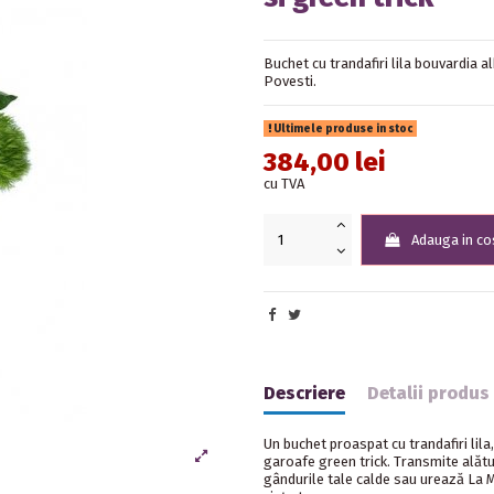
Buchet cu trandafiri lila bouvardia alb
Povesti.
Ultimele produse in stoc
384,00 lei
cu TVA
Adauga in co
Descriere
Detalii produs
Un buchet proaspat cu trandafiri lila,
garoafe green trick. Transmite alătu
gândurile tale calde sau urează La M