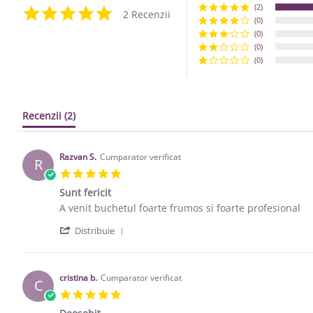
(2)
5.0 star rating
2 Recenzii
(0)
(0)
(0)
(0)
Recenzii
(2)
Razvan S.
Cumparator verificat
R
5.0 star rating
Sunt fericit
Review by Razvan S. on 19 Jun 2021
review stating Sunt fericit
A venit buchetul foarte frumos si foarte profesional
' Share Review by Razvan S. on 19 Jun 
Distribuie
cristina b.
Cumparator verificat
C
5.0 star rating