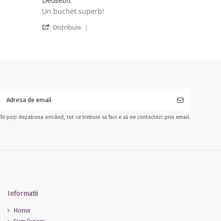
Deosebit
Review by cristina b. on 16 Dec 2019
review stating Deosebit
Un buchet superb!
' Share Review by cristina b. on 16 Dec
Distribuie
Te poți dezabona oricând, tot ce trebuie sa faci e să ne contactezi prin email.
Informatii
Home