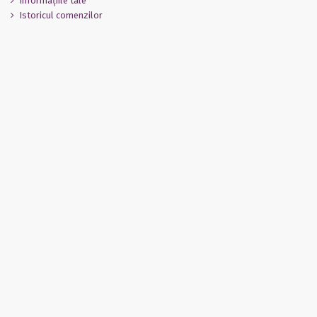
Informaţiile tale
Istoricul comenzilor