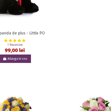
panda de plus - Little PO
5.0 star rating
1 Recenzie
99,00 lei
Adauga in cos