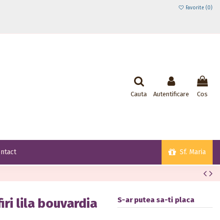
Favorite (
0
)
Cauta
Autentificare
Cos
Sf. Maria
ntact
S-ar putea sa-ti placa
iri lila bouvardia