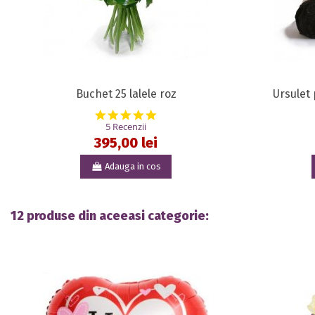
Buchet 25 lalele roz
Ursulet 
5.0 star rating
5 Recenzii
395,00 lei
Adauga in cos
12 produse din aceeasi categorie: