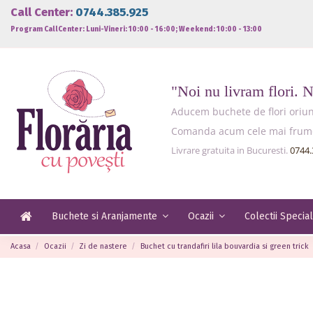
Call Center:
0744.385.925
Program CallCenter: Luni-Vineri: 10:00 - 16:00; Weekend: 10:00 - 13:00
"Noi nu livram flori. 
Aducem buchete de flori oriund
Comanda acum cele mai frumoas
Livrare gratuita in Bucuresti.
0744.
Buchete si Aranjamente
Ocazii
Colectii Specia
Acasa
Ocazii
Zi de nastere
Buchet cu trandafiri lila bouvardia si green trick