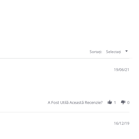
Sortați:
Selectați
19/06/21
A Fost Utilă Această Recenzie?
1
0
16/12/19